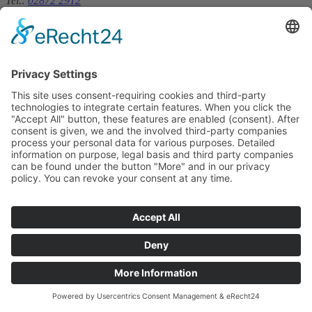
Tel.:
02872 2912
kita.stmarien-rhedebruegge@
bistum-muenster.de
Kita St. Nikolaus & Kita St. Silvester in Raesfeld-Erle
Kita St. Martin & Kita St. Michael in Raesfeld
Impressum
Datenschutz
Home
© Hella Mediendesign /
Gamradt Webdesign